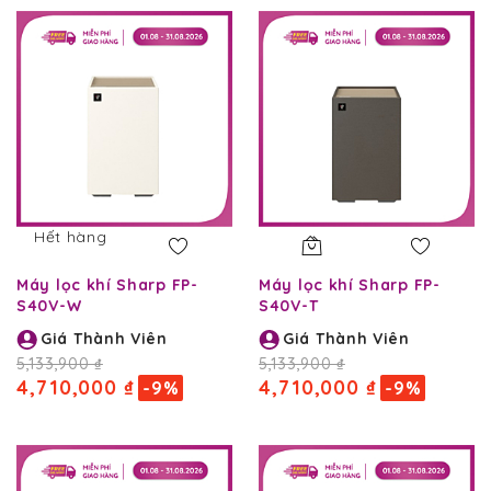
giảm
dần
Hết hàng
Máy lọc khí Sharp FP-
Máy lọc khí Sharp FP-
S40V-W
S40V-T
Giá Thành Viên
Giá Thành Viên
5,133,900 ₫
5,133,900 ₫
4,710,000 ₫
4,710,000 ₫
-9%
-9%