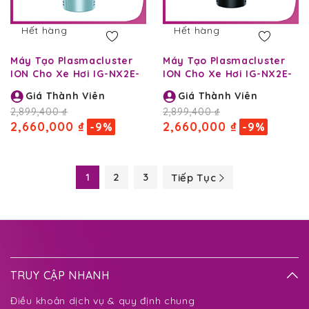
Hết hàng
Hết hàng
Máy Tạo Plasmacluster
Máy Tạo Plasmacluster
ION Cho Xe Hơi IG-NX2E-
ION Cho Xe Hơi IG-NX2E-
A
B
Giá Thành Viên
Giá Thành Viên
2,899,400 ₫
2,899,400 ₫
2,660,000 ₫
2,660,000 ₫
-9%
-9%
1
2
3
Tiếp Tục
TRUY CẬP NHANH
Điều khoản dịch vụ & quy định chung