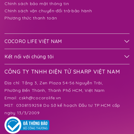
Chính sách bảo mật thông tin
Chính sách vận chuyển-đổi trả-bảo hành
Phương thức thanh toán
COCORO LIFE VIỆT NAM
Kết nối với chúng tôi
CÔNG TY TNHH ĐIỆN TỬ SHARP VIỆT NAM
Địa chỉ:
Tầng 3, Zen Plaza 54-56 Nguyễn Trãi,
Phường Bến Thành
, Thành Phố HCM, Việt Nam
Email:
cskh@cocorolife.vn
MST: 0308159258 Do Sở kế hoạch Đầu tư TP.HCM cấp
ngày 13/3/2009