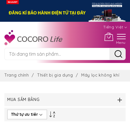
Tiếng Việt
Menu
Chuyển
đến
Trang chính
Thiết bị gia dụng
Máy lọc không khí
nội
dung
MUA SẮM BẰNG
Thiết
lập
theo
hướng