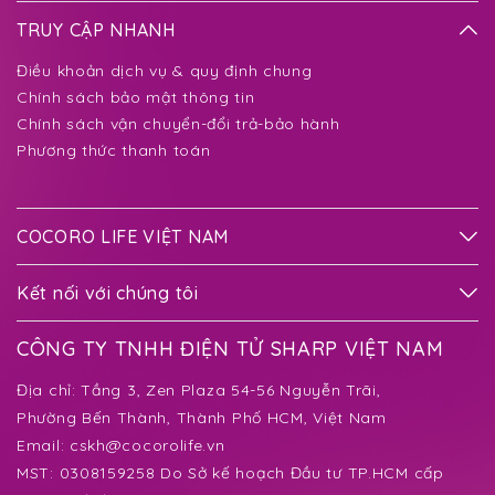
TRUY CẬP NHANH
Điều khoản dịch vụ & quy định chung
Chính sách bảo mật thông tin
Chính sách vận chuyển-đổi trả-bảo hành
Phương thức thanh toán
COCORO LIFE VIỆT NAM
Kết nối với chúng tôi
CÔNG TY TNHH ĐIỆN TỬ SHARP VIỆT NAM
Địa chỉ:
Tầng 3, Zen Plaza 54-56 Nguyễn Trãi,
Phường Bến Thành
, Thành Phố HCM, Việt Nam
Email:
cskh@cocorolife.vn
MST: 0308159258 Do Sở kế hoạch Đầu tư TP.HCM cấp