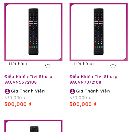
giảm
dần
Hết hàng
Hết hàng
Điều Khiển Tivi Sharp
Điều Khiển Tivi Sharp
9ACVN5572108
9ACVN7072108
Giá Thành Viên
Giá Thành Viên
330,000 ₫
330,000 ₫
300,000 ₫
300,000 ₫