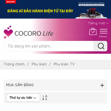
Tiếng Việt
Menu
Chuyển
đến
Trang chính
Phụ kiện
Phụ kiện TV
nội
dung
MUA SẮM BẰNG
Thiết
lập
theo
hướng