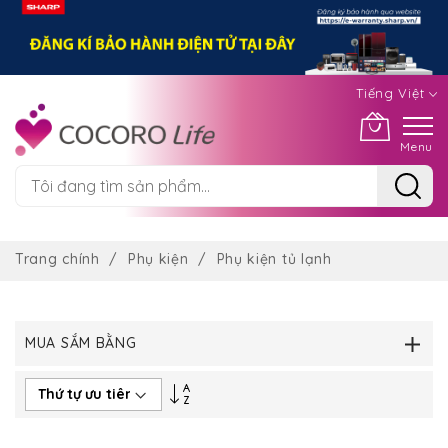
Tiếng Việt
Menu
Chuyển
đến
Trang chính
Phụ kiện
Phụ kiện tủ lạnh
nội
dung
MUA SẮM BẰNG
Thiết
lập
theo
hướng