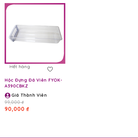
giảm
dần
Hết hàng
Hộc Đựng Đá Viên FYOK-
A390CBKZ
Giá Thành Viên
99,000 ₫
90,000 ₫