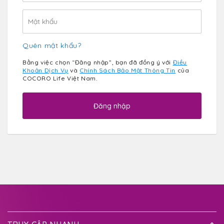
Quên mật khẩu?
Bằng việc chọn “Đăng nhập”, bạn đã đồng ý với
Điều
Khoản Dịch Vụ
và
Chính Sách Bảo Mật Thông Tin
của
COCORO Life Việt Nam.
Đăng nhập