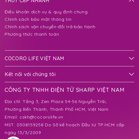
TRUY CẬP NHANH
Điều khoản dịch vụ & quy định chung
Chính sách bảo mật thông tin
Chính sách vận chuyển-đổi trả-bảo hành
Phương thức thanh toán
COCORO LIFE VIỆT NAM
Kết nối với chúng tôi
CÔNG TY TNHH ĐIỆN TỬ SHARP VIỆT NAM
Địa chỉ:
Tầng 3, Zen Plaza 54-56 Nguyễn Trãi,
Phường Bến Thành
, Thành Phố HCM, Việt Nam
Email:
cskh@cocorolife.vn
MST: 0308159258 Do Sở kế hoạch Đầu tư TP.HCM cấp
ngày 13/3/2009