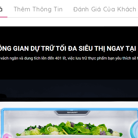
ả
Thêm Thông Tin
Đánh Giá Của Khách