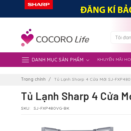
DANH MỤC SẢN PHẨM
KHUYẾN MÃI H
Chuyển
đến
Trang chính
Tủ Lạnh Sharp 4 Cửa MớI SJ-FXP48
nội
dung
Tủ Lạnh Sharp 4 Cửa 
SKU
SJ-FXP480VG-BK
Chuyển
đến