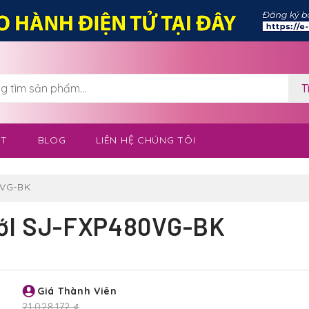
T
OT
BLOG
LIÊN HỆ CHÚNG TÔI
0VG-BK
MớI SJ-FXP480VG-BK
Giá Thành Viên
21,028,172 ₫