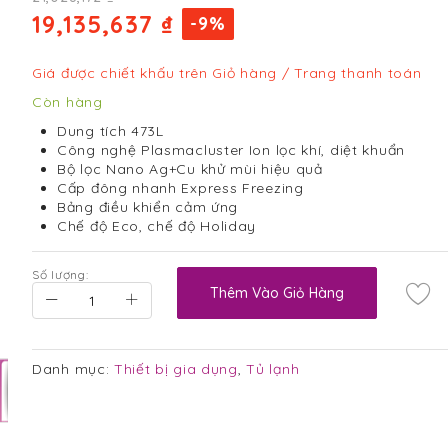
19,135,637 ₫
-9%
Giá được chiết khấu trên Giỏ hàng / Trang thanh toán
Còn hàng
Dung tích 473L
Công nghệ Plasmacluster Ion lọc khí, diệt khuẩn
Bộ lọc Nano Ag+Cu khử mùi hiệu quả
Cấp đông nhanh Express Freezing
Bảng điều khiển cảm ứng
Chế độ Eco, chế độ Holiday
Số lượng:
Thêm Vào Giỏ Hàng
Danh mục:
Thiết bị gia dụng
,
Tủ lạnh