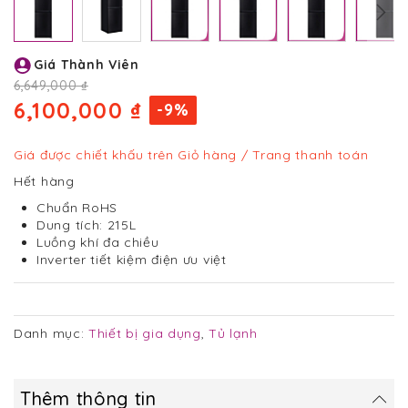
Chuyển
Giá Thành Viên
đến
phần
6,649,000 ₫
đầu
6,100,000 ₫
-9%
của
thư
viện
Giá được chiết khấu trên Giỏ hàng / Trang thanh toán
hình
Hết hàng
ảnh
Chuẩn RoHS
Dung tích: 215L
Luồng khí đa chiều
Inverter tiết kiệm điện ưu việt
Danh mục:
Thiết bị gia dụng
,
Tủ lạnh
Thêm thông tin