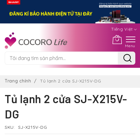
Tiếng Việt
Menu
Chuyển
đến
Trang chính
Tủ lạnh 2 cửa SJ-X215V-DG
nội
dung
Tủ lạnh 2 cửa SJ-X215V-
DG
SKU
SJ-X215V-DG