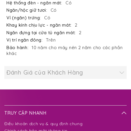
Có
Có
Có
2
2
Trên
10 năm cho máy nén 2 năm cho các phần
khác
Đánh Giá của Khách Hàng
TRUY CẬP NHANH
Điều khoản dịch vụ & quy định chung
Chính sách bảo mật thông tin