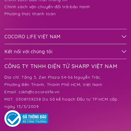
Chính sách vận chuyển-đổi trả-bảo hành
Phương thức thanh toán
COCORO LIFE VIỆT NAM
Kết nối với chúng tôi
CÔNG TY TNHH ĐIỆN TỬ SHARP VIỆT NAM
Địa chỉ:
Tầng 3, Zen Plaza 54-56 Nguyễn Trãi,
Phường Bến Thành
, Thành Phố HCM, Việt Nam
Email:
cskh@cocorolife.vn
MST: 0308159258 Do Sở kế hoạch Đầu tư TP.HCM cấp
ngày 13/3/2009