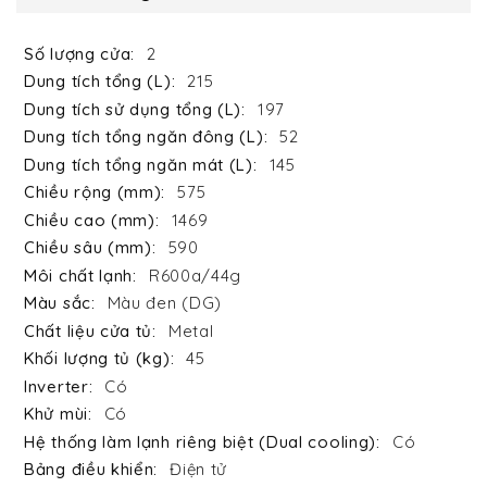
2
215
197
52
145
575
1469
590
R600a/44g
Màu đen (DG)
Metal
45
Có
Có
Có
Điện tử