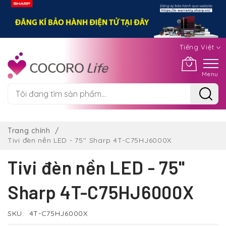
Tiếng Việt
Menu
Chuyển
đến
Trang chính
nội
Tivi đèn nền LED - 75'' Sharp 4T-C75HJ6000X
dung
Tivi đèn nền LED - 75''
Sharp 4T-C75HJ6000X
SKU
4T-C75HJ6000X