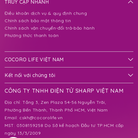
TRUY CẬP NHANH
Điều khoản dịch vụ & quy định chung
Chính sách bảo mật thông tin
Chính sách vận chuyển-đổi trả-bảo hành
Phương thức thanh toán
COCORO LIFE VIỆT NAM
Kết nối với chúng tôi
CÔNG TY TNHH ĐIỆN TỬ SHARP VIỆT NAM
Địa chỉ:
Tầng 3, Zen Plaza 54-56 Nguyễn Trãi,
Phường Bến Thành
, Thành Phố HCM, Việt Nam
Email:
cskh@cocorolife.vn
MST: 0308159258 Do Sở kế hoạch Đầu tư TP.HCM cấp
ngày 13/3/2009