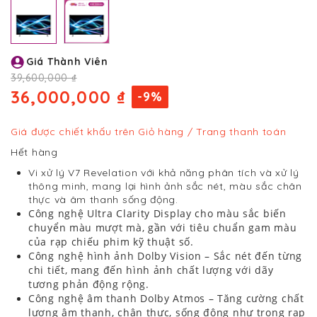
Chuyển
Giá Thành Viên
đến
phần
39,600,000 ₫
đầu
36,000,000 ₫
-9%
của
thư
viện
Giá được chiết khấu trên Giỏ hàng / Trang thanh toán
hình
Hết hàng
ảnh
Vi xử lý V7 Revelation với khả năng phân tích và xử lý
thông minh, mang lại hình ảnh sắc nét, màu sắc chân
thực và âm thanh sống động.
Công nghệ Ultra Clarity Display cho màu sắc biến
chuyển màu mượt mà, gần với tiêu chuẩn gam màu
của rạp chiếu phim kỹ thuật số.
Công nghệ hình ảnh Dolby Vision – Sắc nét đến từng
chi tiết, mang đến hình ảnh chất lượng với dãy
tương phản động rộng.
Công nghệ âm thanh Dolby Atmos – Tăng cường chất
lượng âm thanh, chân thực, sống động như trong rạp