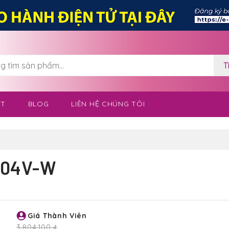
T
OT
BLOG
LIÊN HỆ CHÚNG TÔI
404V-W
Giá Thành Viên
3,804,100 ₫