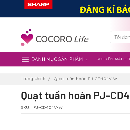
DANH MỤC SẢN PHẨM
KHUYẾN MÃI H
Chuyển
đến
Trang chính
Quạt tuần hoàn PJ-CD404V-W
nội
dung
Quạt tuần hoàn PJ-CD
SKU
PJ-CD404V-W
Chuyển
đến