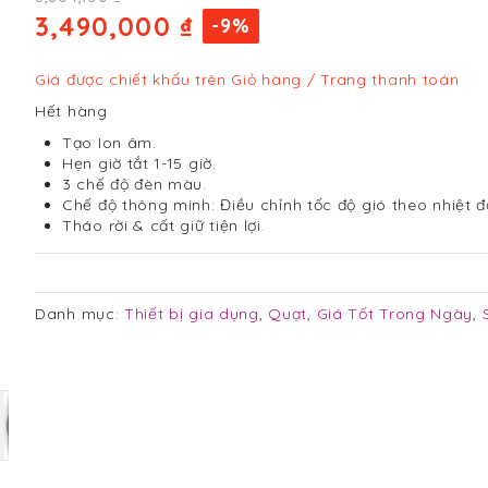
3,490,000 ₫
-9%
Giá được chiết khấu trên Giỏ hàng / Trang thanh toán
Hết hàng
Tạo Ion âm.
Hẹn giờ tắt 1-15 giờ.
3 chế độ đèn màu.
Chế độ thông minh: Điều chỉnh tốc độ gió theo nhiệt 
Tháo rời & cất giữ tiện lợi.
Danh mục:
Thiết bị gia dụng
,
Quạt
,
Giá Tốt Trong Ngày
,