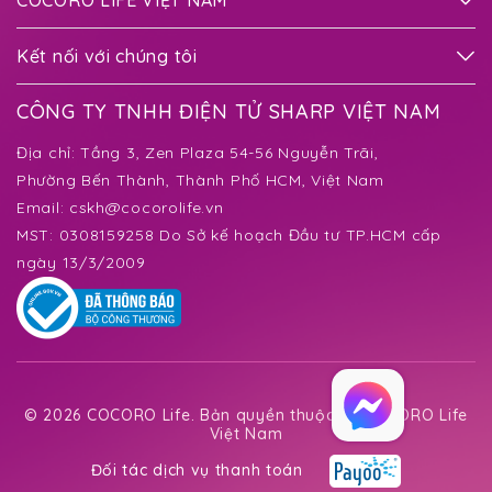
COCORO LIFE VIỆT NAM
Kết nối với chúng tôi
CÔNG TY TNHH ĐIỆN TỬ SHARP VIỆT NAM
Địa chỉ:
Tầng 3, Zen Plaza 54-56 Nguyễn Trãi,
Phường Bến Thành
, Thành Phố HCM, Việt Nam
Email:
cskh@cocorolife.vn
MST: 0308159258 Do Sở kế hoạch Đầu tư TP.HCM cấp
ngày 13/3/2009
©
2026 COCORO Life. Bản quyền thuộc về COCORO Life
Việt Nam
Đối tác dịch vụ thanh toán