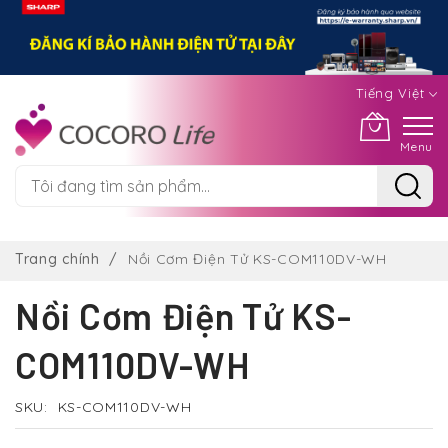
Tiếng Việt
Menu
Chuyển
đến
Trang chính
Nồi Cơm Điện Tử KS-COM110DV-WH
nội
dung
Nồi Cơm Điện Tử KS-
COM110DV-WH
SKU
KS-COM110DV-WH