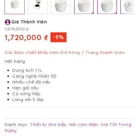
Chuyển
Giá Thành Viên
đến
phần
1,874,800 ₫
đầu
1,720,000 ₫
-9%
của
thư
viện
Giá được chiết khấu trên Giỏ hàng / Trang thanh toán
hình
Hết hàng
ảnh
Dung tích 1.1L
Công nghệ nhiệt 3D
Nhiều chế độ nấu
Hẹn giờ nấu
Có xửng hấp
Lòng nồi 5 lớp
Danh mục:
Thiết bị nhà bếp
,
Nồi cơm điện
,
Giá Tốt Trong
Ngày