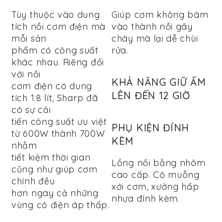
Tùy thuộc vào dung
Giúp cơm không bám
tích nồi cơm điện mà
vào thành nồi gây
mỗi sản
cháy mà lại dễ chùi
phẩm có công suất
rửa.
khác nhau. Riêng đối
với nồi
KHẢ NĂNG GIỮ ẤM
cơm điện có dung
LÊN ĐẾN 12 GIỜ
tích 1.8 lít, Sharp đã
có sự cải
tiến công suất ưu việt
PHỤ KIỆN ĐÍNH
từ 600W thành 700W
KÈM
nhằm
tiết kiệm thời gian
Lồng nồi bằng nhôm
cũng như giúp cơm
cao cấp. Có muỗng
chính đều
xới cơm, xưởng hấp
hơn ngay cả những
nhựa đính kèm.
vùng có điện áp thấp.