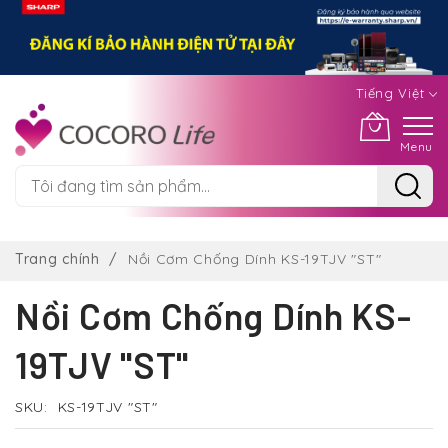
Tiếng Việt
Menu
Chuyển
đến
Trang chính
Nồi Cơm Chống Dính KS-19TJV "ST"
nội
dung
Nồi Cơm Chống Dính KS-
19TJV "ST"
SKU
KS-19TJV "ST"