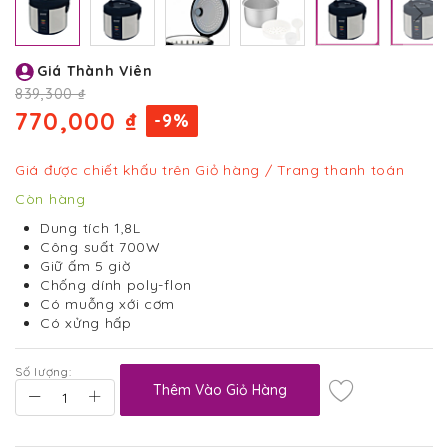
Chuyển
Giá Thành Viên
đến
phần
839,300 ₫
đầu
770,000 ₫
-9%
của
thư
viện
Giá được chiết khấu trên Giỏ hàng / Trang thanh toán
hình
Còn hàng
ảnh
Dung tích 1,8L
Công suất 700W
Giữ ấm 5 giờ
Chống dính poly-flon
Có muỗng xới cơm
Có xửng hấp
Số lượng:
Thêm Vào Giỏ Hàng