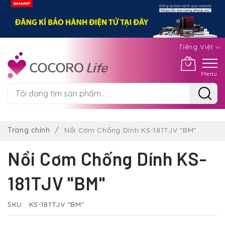
Tiếng Việt
Menu
Chuyển
đến
Trang chính
Nồi Cơm Chống Dính KS-181TJV "BM"
nội
dung
Nồi Cơm Chống Dính KS-
181TJV "BM"
SKU
KS-181TJV "BM"