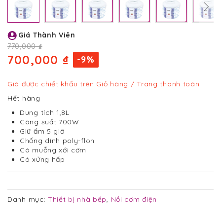
Chuyển
Giá Thành Viên
đến
phần
770,000 ₫
đầu
700,000 ₫
-9%
của
thư
viện
Giá được chiết khấu trên Giỏ hàng / Trang thanh toán
hình
Hết hàng
ảnh
Dung tích 1,8L
Công suất 700W
Giữ ấm 5 giờ
Chống dính poly-flon
Có muỗng xới cơm
Có xửng hấp
Danh mục:
Thiết bị nhà bếp
,
Nồi cơm điện