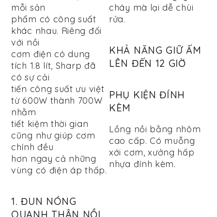
mỗi sản
cháy mà lại dễ chùi
phẩm có công suất
rửa.
khác nhau. Riêng đối
với nồi
KHẢ NĂNG GIỮ ẤM
cơm điện có dung
LÊN ĐẾN 12 GIỜ
tích 1.8 lít, Sharp đã
có sự cải
tiến công suất ưu việt
PHỤ KIỆN ĐÍNH
từ 600W thành 700W
KÈM
nhằm
tiết kiệm thời gian
Lồng nồi bằng nhôm
cũng như giúp cơm
cao cấp. Có muỗng
chính đều
xới cơm, xưởng hấp
hơn ngay cả những
nhựa đính kèm.
vùng có điện áp thấp.
1. ĐUN NÓNG
QUANH THÂN NỒI