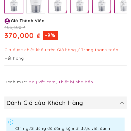
Chuyển
Giá Thành Viên
đến
phần
403,300 ₫
đầu
370,000 ₫
-9%
của
thư
viện
Giá được chiết khấu trên Giỏ hàng / Trang thanh toán
hình
Hết hàng
ảnh
Danh mục:
Máy vắt cam
,
Thiết bị nhà bếp
Đánh Giá của Khách Hàng
Chỉ người dùng đã đăng ký mới được viết đánh