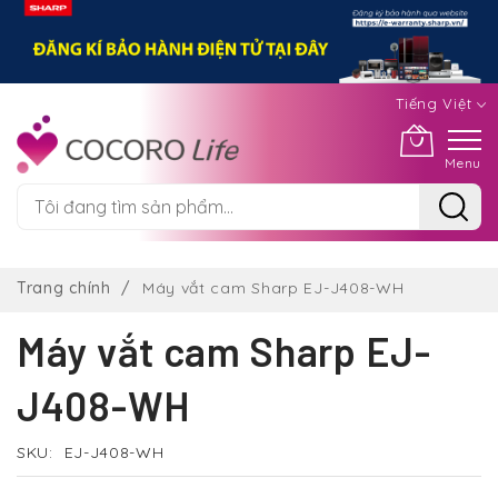
Tiếng Việt
Menu
Chuyển
đến
Trang chính
Máy vắt cam Sharp EJ-J408-WH
nội
dung
Máy vắt cam Sharp EJ-
J408-WH
SKU
EJ-J408-WH