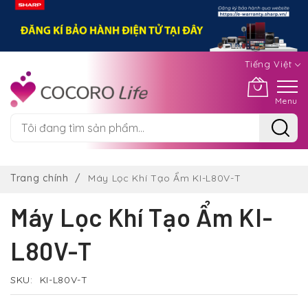
Tiếng Việt
Menu
Chuyển
đến
Trang chính
Máy Lọc Khí Tạo Ẩm KI-L80V-T
nội
dung
Máy Lọc Khí Tạo Ẩm KI-
L80V-T
SKU
KI-L80V-T