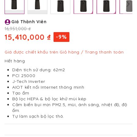
Chuyển
Giá Thành Viên
đến
phần
16,951,000 ₫
đầu
15,410,000 ₫
-9%
của
thư
viện
Giá được chiết khấu trên Giỏ hàng / Trang thanh toán
hình
Hết hàng
ảnh
Diện tích sử dụng: 62m2
PCI 25000
J-Tech Inverter
AIOT kết nối Internet thông minh
Tạo ẩm
Bộ lọc HEPA & bộ lọc khử mùi kép
Cảm biến bụi mịn PM2.5, mùi, ánh sáng, nhiệt độ, độ
ẩm.
Tự làm sạch bộ lọc thô.