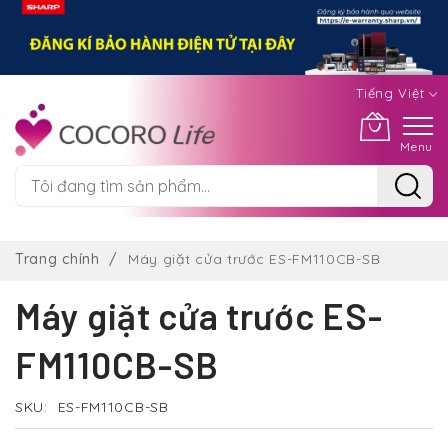
Tiếng Việt
Menu
Chuyển
đến
Trang chính
Máy giặt cửa trước ES-FM110CB-SB
nội
dung
Máy giặt cửa trước ES-
FM110CB-SB
SKU
ES-FM110CB-SB