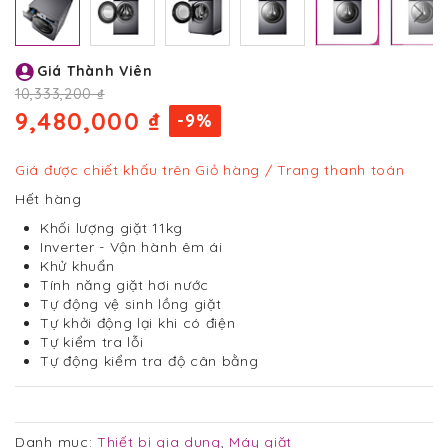
Chuyển
Giá Thành Viên
đến
phần
10,333,200 ₫
đầu
9,480,000 ₫
-9%
của
thư
viện
Giá được chiết khấu trên Giỏ hàng / Trang thanh toán
hình
Hết hàng
ảnh
Khối lượng giặt 11kg
Inverter - Vận hành êm ái
Khử khuẩn
Tính năng giặt hơi nước
Tự động vệ sinh lồng giặt
Tự khởi động lại khi có điện
Tự kiểm tra lỗi
Tự động kiểm tra độ cân bằng
Danh mục:
Thiết bị gia dụng
,
Máy giặt