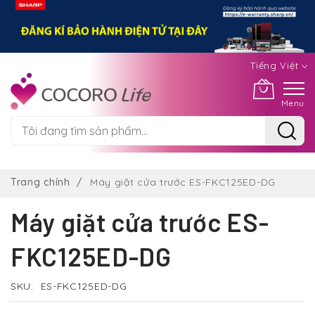
Tiếng Việt
Menu
Chuyển
đến
Trang chính
Máy giặt cửa trước ES-FKC125ED-DG
nội
dung
Máy giặt cửa trước ES-
FKC125ED-DG
SKU
ES-FKC125ED-DG