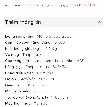
Danh mục:
Thiết bị gia dụng
,
Máy giặt
,
Sản Phẩm Mới
Thêm thông tin
Máy giặt cửa trước
5 sao
12.5 Kg
Thép mạ kẽm
Kính cường lực và nhựa ABS
Thép không gỉ SUS430
Cảm ứng
Giặt/Vắt - 60/70 dB
220V - 50Hz
LED
1400 rpm
Xám đậm