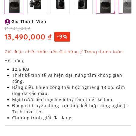
Chuyển
Giá Thành Viên
đến
phần
14,704,100 ₫
đầu
13,490,000 ₫
-9%
của
thư
viện
Giá được chiết khấu trên Giỏ hàng / Trang thanh toán
hình
Hết hàng
ảnh
12.5 KG
Thiết kế tinh tế và hiện đại, nâng tầm không gian
sống.
Bảng điều khiển công thái học nghiêng 18 độ, cảm
ứng đa sắc màu.
Mặt trước liền mạch với tay cầm thiết kế lõm.
Động cơ truyền động trực tiếp kết hợp công nghệ J-
Tech Inverter.
Chương trình giặt đa dạng