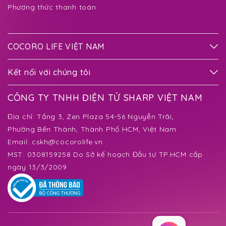
Phương thức thanh toán
COCORO LIFE VIỆT NAM
Kết nối với chúng tôi
CÔNG TY TNHH ĐIỆN TỬ SHARP VIỆT NAM
Địa chỉ:
Tầng 3, Zen Plaza 54-56 Nguyễn Trãi,
Phường Bến Thành
, Thành Phố HCM, Việt Nam
Email:
cskh@cocorolife.vn
MST: 0308159258 Do Sở kế hoạch Đầu tư TP.HCM cấp
ngày 13/3/2009