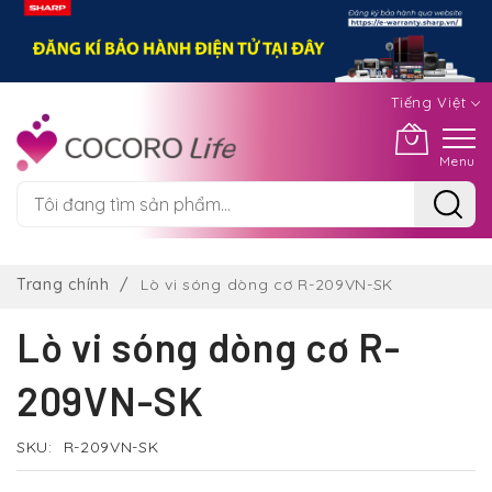
Tiếng Việt
Menu
Chuyển
đến
Trang chính
Lò vi sóng dòng cơ R-209VN-SK
nội
dung
Lò vi sóng dòng cơ R-
209VN-SK
SKU
R-209VN-SK