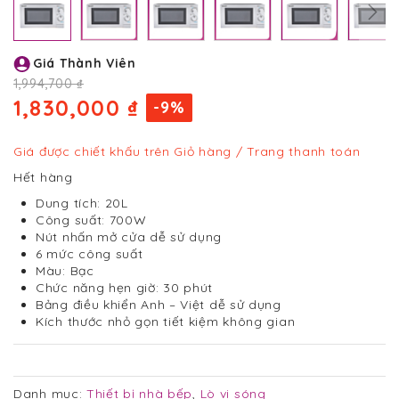
Chuyển
Giá Thành Viên
đến
phần
1,994,700 ₫
đầu
1,830,000 ₫
-9%
của
thư
viện
Giá được chiết khấu trên Giỏ hàng / Trang thanh toán
hình
Hết hàng
ảnh
Dung tích: 20L
Công suất: 700W
Nút nhấn mở cửa dễ sử dụng
6 mức công suất
Màu: Bạc
Chức năng hẹn giờ: 30 phút
Bảng điều khiển Anh – Việt dễ sử dụng
Kích thước nhỏ gọn tiết kiệm không gian
Danh mục:
Thiết bị nhà bếp
,
Lò vi sóng