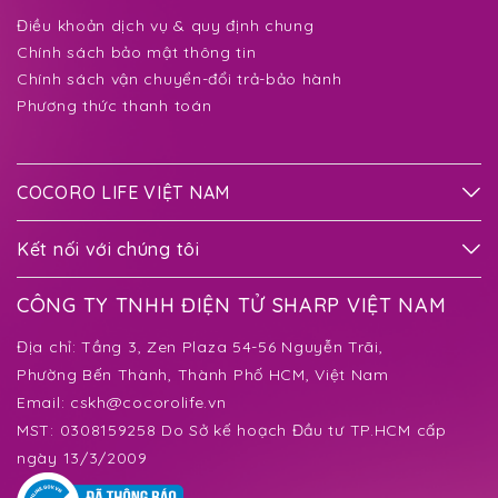
Điều khoản dịch vụ & quy định chung
Chính sách bảo mật thông tin
Chính sách vận chuyển-đổi trả-bảo hành
Phương thức thanh toán
COCORO LIFE VIỆT NAM
Kết nối với chúng tôi
CÔNG TY TNHH ĐIỆN TỬ SHARP VIỆT NAM
Địa chỉ:
Tầng 3, Zen Plaza 54-56 Nguyễn Trãi,
Phường Bến Thành
, Thành Phố HCM, Việt Nam
Email:
cskh@cocorolife.vn
MST: 0308159258 Do Sở kế hoạch Đầu tư TP.HCM cấp
ngày 13/3/2009