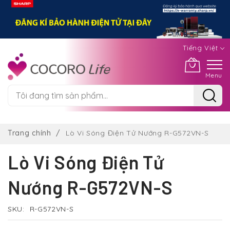
Tiếng Việt
Menu
Chuyển
đến
Trang chính
Lò Vi Sóng Điện Tử Nướng R-G572VN-S
nội
dung
Lò Vi Sóng Điện Tử
Nướng R-G572VN-S
SKU
R-G572VN-S