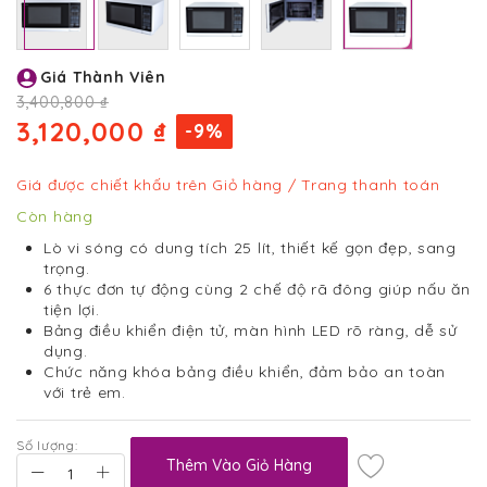
Chuyển
Giá Thành Viên
đến
phần
3,400,800 ₫
đầu
3,120,000 ₫
-9%
của
thư
viện
Giá được chiết khấu trên Giỏ hàng / Trang thanh toán
hình
Còn hàng
ảnh
Lò vi sóng
có dung tích 25 lít, thiết kế gọn đẹp, sang
trọng.
6 thực đơn tự động cùng 2 chế độ rã đông giúp nấu ăn
tiện lợi.
Bảng điều khiển điện tử, màn hình LED rõ ràng, dễ sử
dụng.
Chức năng khóa bảng điều khiển, đảm bảo an toàn
với trẻ em.
Số lượng:
Thêm Vào Giỏ Hàng