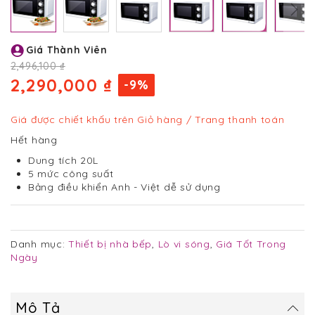
Chuyển
Giá Thành Viên
đến
phần
2,496,100 ₫
đầu
2,290,000 ₫
-9%
của
thư
viện
Giá được chiết khấu trên Giỏ hàng / Trang thanh toán
hình
Hết hàng
ảnh
Dung tích 20L
5 mức công suất
Bảng điều khiển Anh - Việt dễ sử dụng
Danh mục:
Thiết bị nhà bếp
,
Lò vi sóng
,
Giá Tốt Trong
Ngày
Mô Tả