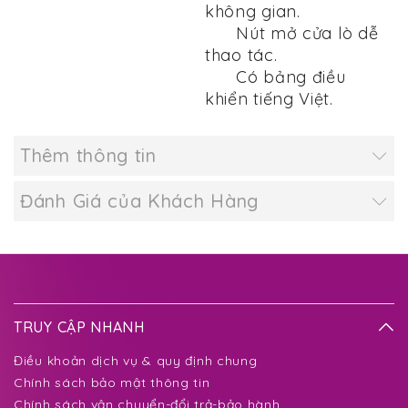
không gian.
Nút mở cửa lò dễ
thao tác.
Có bảng điều
khiển tiếng Việt.
Thêm thông tin
Đánh Giá của Khách Hàng
TRUY CẬP NHANH
Điều khoản dịch vụ & quy định chung
Chính sách bảo mật thông tin
Chính sách vận chuyển-đổi trả-bảo hành