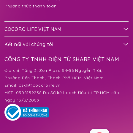
Phương thức thanh toán
COCORO LIFE VIỆT NAM
Kết nối với chúng tôi
CÔNG TY TNHH ĐIỆN TỬ SHARP VIỆT NAM
Địa chỉ:
Tầng 3, Zen Plaza 54-56 Nguyễn Trãi,
Phường Bến Thành
, Thành Phố HCM, Việt Nam
Email:
cskh@cocorolife.vn
MST: 0308159258 Do Sở kế hoạch Đầu tư TP.HCM cấp
ngày 13/3/2009