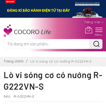
Tiếng Việt
Menu
Chuyển
đến
Trang chính
Lò vi sóng cơ có nướng R-G222VN-S
nội
dung
Lò vi sóng cơ có nướng R-
G222VN-S
SKU
R-G222VN-S