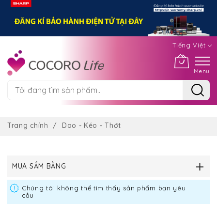
Tiếng Việt
Menu
Chuyển
đến
Trang chính
Dao - Kéo - Thớt
nội
dung
MUA SẮM BẰNG
Chúng tôi không thể tìm thấy sản phẩm bạn yêu
cầu