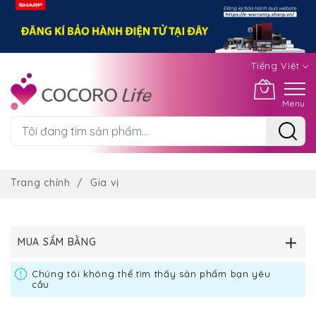
Tiếng Việt
Menu
Chuyển
đến
Trang chính
Gia vị
nội
dung
MUA SẮM BẰNG
Chúng tôi không thể tìm thấy sản phẩm bạn yêu
cầu