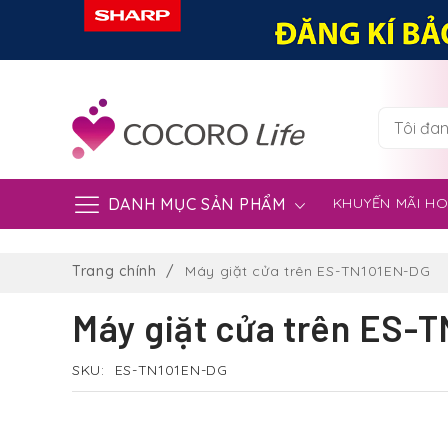
DANH MỤC SẢN PHẨM
KHUYẾN MÃI H
Chuyển
đến
Trang chính
Máy giặt cửa trên ES-TN101EN-DG
nội
dung
Máy giặt cửa trên ES-
SKU
ES-TN101EN-DG
Chuyển
đến