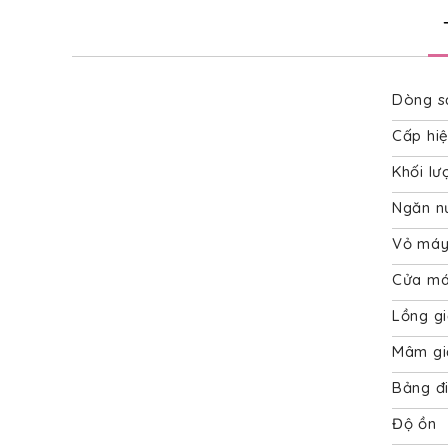
đến
phần
đầu
của
thư
viện
Dòng s
hình
ảnh
Cấp hiệ
Khối lư
Ngăn n
Vỏ má
Cửa má
Lồng gi
Mâm gi
Bảng đi
Độ ồn