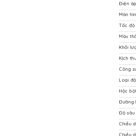
Điện á
Màn hìn
Tốc độ
Màu th
Khối lư
Kích t
Công s
Loại đ
Hộc bột
Đường k
Độ sâu 
Chiều d
Chiều 