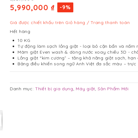
5,990,000 ₫
-9%
Giá được chiết khấu trên Giỏ hàng / Trang thanh toán
Hết hàng
10 KG
Tự động làm sạch lồng giặt - loại bỏ cặn bẩn và nấm
Mâm giặt Even wash & dòng nước xoay chiều 3D - ch
Lồng giặt “kim cương” – tăng khả năng giặt sạch, hạn
Bảng điều khiển song ngữ Anh Việt đa sắc màu – trực
Danh mục:
Thiết bị gia dụng
,
Máy giặt
,
Sản Phẩm Mới