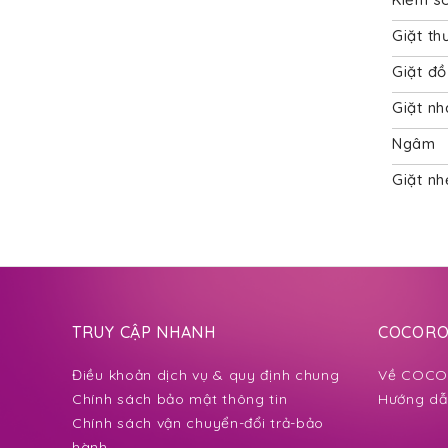
Giặt th
Giặt đồ
Giặt nh
Ngâm
Giặt nh
TRUY CẬP NHANH
COCORO 
Điều khoản dịch vụ & quy định chung
Về COCOR
Chính sách bảo mật thông tin
Hướng dẫ
Chính sách vận chuyển-đổi trả-bảo
hành