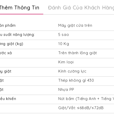
Thêm Thông Tin
Đánh Giá Của Khách Hàn
ản phẩm
Máy giặt cửa trên
u suất năng lượng:
5 sao
ợng giặt (kg)
10 Kg
ước xả
Trên thành lồng giặt
y
Kim loại
y giặt
Kính cường lực
ặt
Thép không gỉ 430
ặt
Nhựa PP
ều khiển
Nút bấm (Tiếng Anh + Tiếng V
Giặt/Vắt: ≤68dB/≤72dB