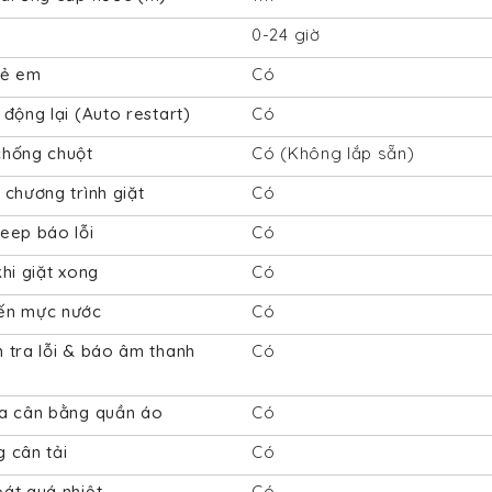
ờ
0-24 giờ
rẻ em
Có
 động lại (Auto restart)
Có
chống chuột
Có (Không lắp sẵn)
 chương trình giặt
Có
eep báo lỗi
Có
khi giặt xong
Có
ến mực nước
Có
 tra lỗi & báo âm thanh
Có
ra cân bằng quần áo
Có
 cân tải
Có
át quá nhiệt
Có