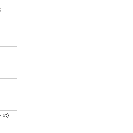
g
iệt)