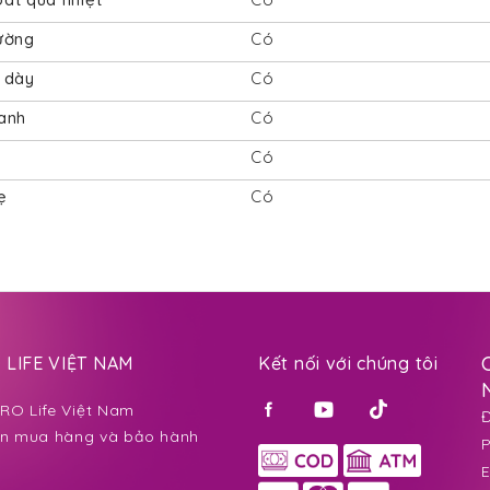
ường
Có
 dày
Có
anh
Có
Có
ẹ
Có
LIFE VIỆT NAM
Kết nối với chúng tôi
O Life Việt Nam
Đ
n mua hàng và bảo hành
E