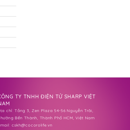
CÔNG TY TNHH ĐIỆN TỬ SHARP VIỆT
NAM
ịa chỉ:
Tầng 3, Zen Plaza 54-56 Nguyễn Trãi,
Phường Bến Thành
, Thành Phố HCM, Việt Nam
mail:
cskh@cocorolife.vn