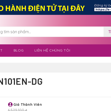
T
OT
BLOG
LIÊN HỆ CHÚNG TÔI
TN101EN-DG
Giá Thành Viên
6,529,100 ₫