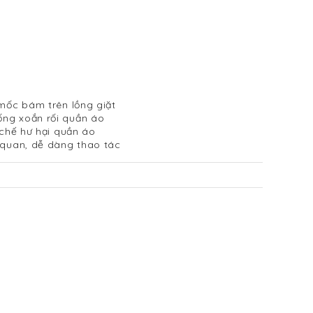
 mốc bám trên lồng giặt
ống xoắn rối quần áo
 chế hư hại quần áo
 quan, dễ dàng thao tác