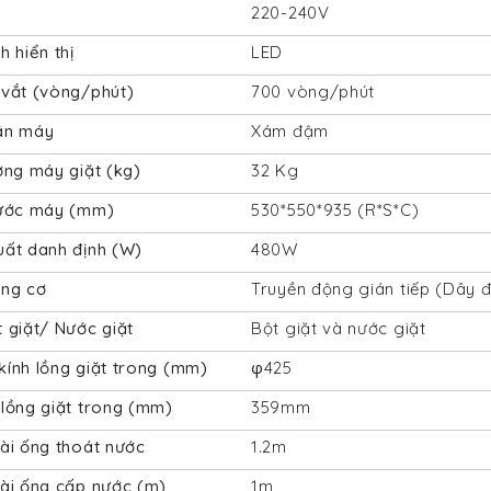
p
220-240V
h hiển thị
LED
 vắt (vòng/phút)
700 vòng/phút
ân máy
Xám đậm
ợng máy giặt (kg)
32 Kg
hước máy (mm)
530*550*935 (R*S*C)
uất danh định (W)
480W
ộng cơ
Truyền động gián tiếp (Dây đ
 giặt/ Nước giặt
Bột giặt và nước giặt
ính lồng giặt trong (mm)
φ425
lồng giặt trong (mm)
359mm
ài ống thoát nước
1.2m
dài ống cấp nước (m)
1m