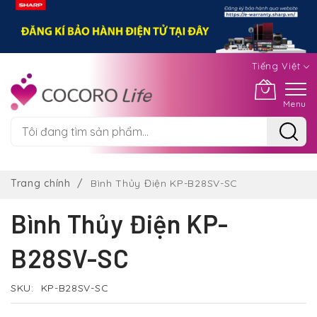
Tiếng Việt
Menu
Chuyển
đến
Trang chính
Bình Thủy Điện KP-B28SV-SC
nội
dung
Bình Thủy Điện KP-
B28SV-SC
SKU
KP-B28SV-SC