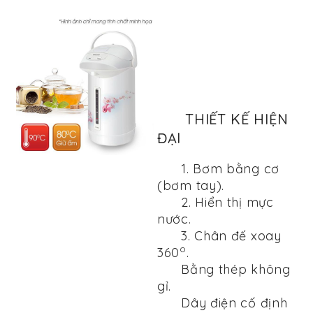
THIẾT KẾ HIỆN
ĐẠI
1. Bơm bằng cơ
(bơm tay).
2. Hiển thị mực
nước.
3. Chân đế xoay
o
360
.
Bằng thép không
gỉ.
Dây điện cố định