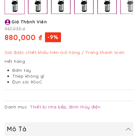
Chuyển
Giá Thành Viên
đến
phần
967,033 ₫
đầu
880,000 ₫
-9%
của
thư
viện
Giá được chiết khấu trên Giỏ hàng / Trang thanh toán
hình
Hết hàng
ảnh
Bơm tay
Thép không gỉ
Đun sôi 90oC
Danh mục:
Thiết bị nhà bếp
,
Bình thủy điện
Mô Tả