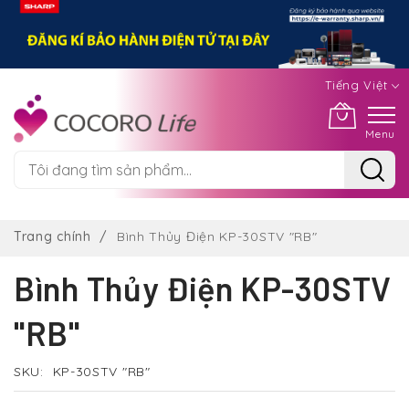
Tiếng Việt
Menu
Chuyển
đến
Trang chính
Bình Thủy Điện KP-30STV "RB"
nội
dung
Bình Thủy Điện KP-30STV
"RB"
SKU
KP-30STV "RB"