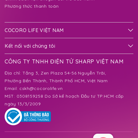
Phương thức thanh toán
COCORO LIFE VIỆT NAM
Kết nối với chúng tôi
CÔNG TY TNHH ĐIỆN TỬ SHARP VIỆT NAM
Địa chỉ:
Tầng 3, Zen Plaza 54-56 Nguyễn Trãi,
Phường Bến Thành
, Thành Phố HCM, Việt Nam
Email:
cskh@cocorolife.vn
MST: 0308159258 Do Sở kế hoạch Đầu tư TP.HCM cấp
ngày 13/3/2009