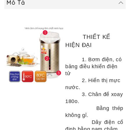
Mô Tả
THIẾT KẾ
HIỆN ĐẠI
1. Bơm điện, có
bảng điều khiển điện
tử
2. Hiển thị mực
nước.
3. Chân đế xoay
180o.
Bằng thép
không gỉ.
Dây điện cố
định bằng nam châm.