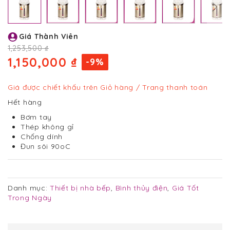
Chuyển
Giá Thành Viên
đến
phần
1,253,500 ₫
đầu
1,150,000 ₫
-9%
của
thư
viện
Giá được chiết khấu trên Giỏ hàng / Trang thanh toán
hình
Hết hàng
ảnh
Bơm tay
Thép không gỉ
Chống dính
Đun sôi 90oC
Danh mục:
Thiết bị nhà bếp
,
Bình thủy điện
,
Giá Tốt
Trong Ngày