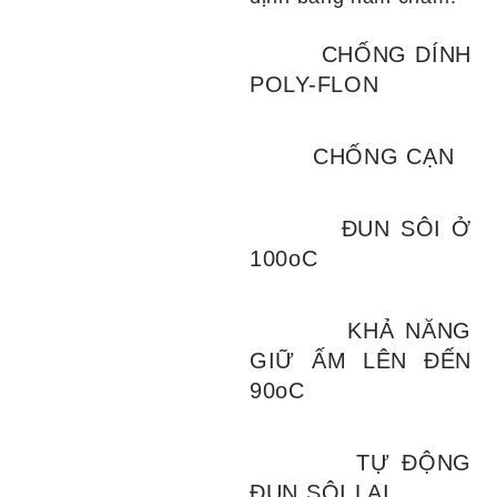
CHỐNG DÍNH
POLY-FLON
CHỐNG CẠN
ĐUN SÔI Ở
100
o
C
KHẢ NĂNG
GIỮ ẤM LÊN ĐẾN
90
o
C
TỰ ĐỘNG
ĐUN SÔI LẠI