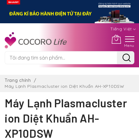
Tiếng Việt
Menu
Chuyển
đến
Trang chính
nội
Máy Lạnh Plasmacluster ion Diệt Khuẩn AH-XP10DSW
dung
Máy Lạnh Plasmacluster
ion Diệt Khuẩn AH-
XP10DSW