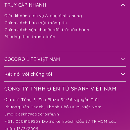
TRUY CẬP NHANH
Điều khoản dịch vụ & quy định chung
Chính sách bảo mật thông tin
Chính sách vận chuyển-đổi trả-bảo hành
Phương thức thanh toán
COCORO LIFE VIỆT NAM
Kết nối với chúng tôi
CÔNG TY TNHH ĐIỆN TỬ SHARP VIỆT NAM
Địa chỉ:
Tầng 3, Zen Plaza 54-56 Nguyễn Trãi,
Phường Bến Thành
, Thành Phố HCM, Việt Nam
Email:
cskh@cocorolife.vn
MST: 0308159258 Do Sở kế hoạch Đầu tư TP.HCM cấp
ngày 13/3/2009