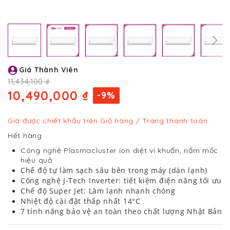
Chuyển
Giá Thành Viên
đến
phần
11,434,100 ₫
đầu
10,490,000 ₫
-9%
của
thư
viện
Giá được chiết khấu trên Giỏ hàng / Trang thanh toán
hình
Hết hàng
ảnh
Công nghệ Plasmacluster ion diệt vi khuẩn, nấm mốc
hiệu quả
Chế độ tự làm sạch sâu bên trong máy (dàn lạnh)
Công nghệ J-Tech Inverter: tiết kiệm điện năng tối ưu
Chế độ Super Jet: Làm lạnh nhanh chóng
Nhiệt độ cài đặt thấp nhất 14°C
7 tính năng bảo vệ an toàn theo chất lượng Nhật Bản