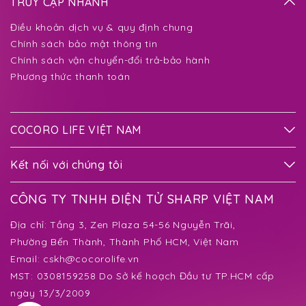
TRUY CẬP NHANH
Điều khoản dịch vụ & quy định chung
Chính sách bảo mật thông tin
Chính sách vận chuyển-đổi trả-bảo hành
Phương thức thanh toán
COCORO LIFE VIỆT NAM
Kết nối với chúng tôi
CÔNG TY TNHH ĐIỆN TỬ SHARP VIỆT NAM
Địa chỉ:
Tầng 3, Zen Plaza 54-56 Nguyễn Trãi,
Phường Bến Thành
, Thành Phố HCM, Việt Nam
Email:
cskh@cocorolife.vn
MST: 0308159258 Do Sở kế hoạch Đầu tư TP.HCM cấp
ngày 13/3/2009