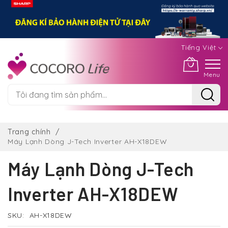
Tiếng Việt
Menu
Chuyển
đến
Trang chính
nội
Máy Lạnh Dòng J-Tech Inverter AH-X18DEW
dung
Máy Lạnh Dòng J-Tech
Inverter AH-X18DEW
SKU
AH-X18DEW