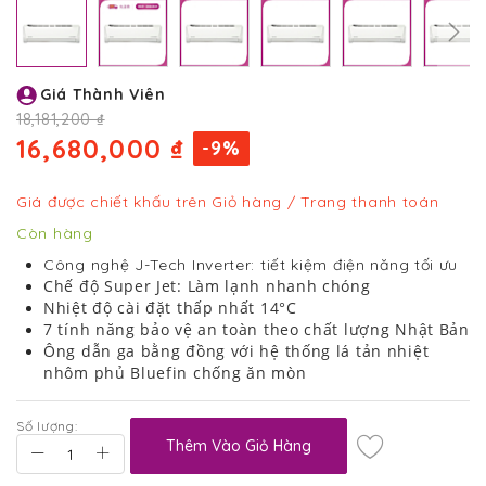
Chuyển
Giá Thành Viên
đến
phần
18,181,200 ₫
đầu
16,680,000 ₫
-9%
của
thư
viện
Giá được chiết khấu trên Giỏ hàng / Trang thanh toán
hình
Còn hàng
ảnh
Công nghệ J-Tech Inverter: tiết kiệm điện năng tối ưu
Chế độ Super Jet: Làm lạnh nhanh chóng
Nhiệt độ cài đặt thấp nhất 14°C
7 tính năng bảo vệ an toàn theo chất lượng Nhật Bản
Ông dẫn ga bằng đồng với hệ thống lá tản nhiệt
nhôm phủ Bluefin chống ăn mòn
Số lượng:
Thêm Vào Giỏ Hàng