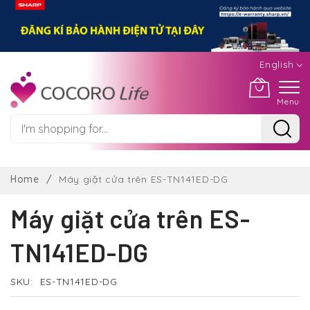
English
Menu
Skip
to
Home
Máy giặt cửa trên ES-TN141ED-DG
Content
Máy giặt cửa trên ES-
TN141ED-DG
SKU
ES-TN141ED-DG