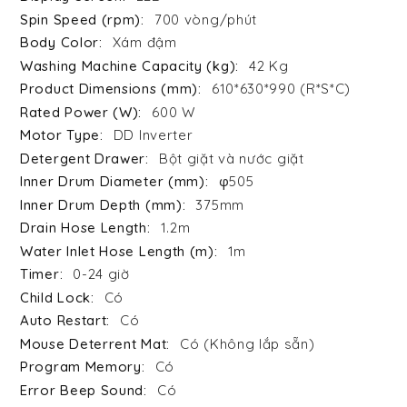
700 vòng/phút
Xám đậm
42 Kg
610*630*990 (R*S*C)
600 W
DD Inverter
Bột giặt và nước giặt
φ505
375mm
1.2m
1m
0-24 giờ
Có
Có
Có (Không lắp sẵn)
Có
Có