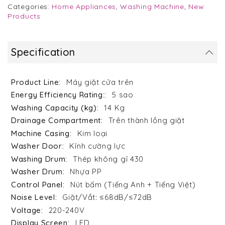
Categories:
Home Appliances
,
Washing Machine
,
New
Products
Specification
Máy giặt cửa trên
5 sao
14 Kg
Trên thành lồng giặt
Kim loại
Kính cường lực
Thép không gỉ 430
Nhựa PP
Nút bấm (Tiếng Anh + Tiếng Việt)
Giặt/Vắt: ≤68dB/≤72dB
220-240V
LED