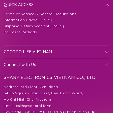
QUICK ACCESS
Terms of Service & General Regulations
Information Privacy Policy
Shipping-Return-Warranty Policy
Payment Methods
COCORO LIFE VIET NAM
Connect with Us
SHARP ELECTRONICS VIETNAM CO., LTD.
Address:
3rd Floor, Zen Plaza,
54-56 Nguyen Trai Street, Ben Thanh Ward,
Ho Chi Minh City, Vietnam
Email:
cskh@cocorolife.vn
Tax Code: 0308159258 issued by Ho Chi Minh City