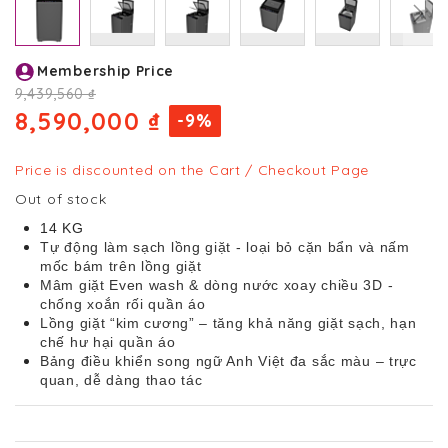
Skip
Membership Price
to
the
9,439,560 ₫
beginning
8,590,000 ₫
-9%
of
the
images
Price is discounted on the Cart / Checkout Page
gallery
Out of stock
14 KG
Tự động làm sạch lồng giặt - loại bỏ cặn bẩn và nấm
mốc bám trên lồng giặt
Mâm giặt Even wash & dòng nước xoay chiều 3D -
chống xoắn rối quần áo
Lồng giặt “kim cương” – tăng khả năng giặt sạch, hạn
chế hư hại quần áo
Bảng điều khiển song ngữ Anh Việt đa sắc màu – trực
quan, dễ dàng thao tác