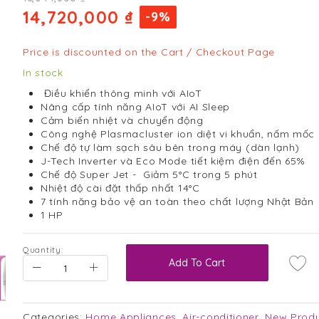
14,720,000 ₫
-9%
Price is discounted on the Cart / Checkout Page
In stock
Điều khiển thông minh với AIoT
Nâng cấp tính năng AIoT với AI Sleep
Cảm biến nhiệt và chuyển động
Công nghệ Plasmacluster ion diệt vi khuẩn, nấm mốc 
Chế độ tự làm sạch sâu bên trong máy (dàn lạnh)
J-Tech Inverter và Eco Mode tiết kiệm điện đến 65%
Chế độ Super Jet - Giảm 5°C trong 5 phút
Nhiệt độ cài đặt thấp nhất 14°C
7 tính năng bảo vệ an toàn theo chất lượng Nhật Bản
1 HP
Quantity:
Add To Cart
Categories:
Home Appliances
,
Air-conditioner
,
New Prod