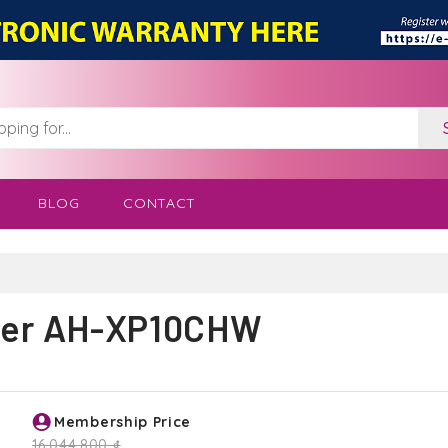
BLOG
CONTACT
rter AH-XP10CHW
Membership Price
16,044,800 ₫