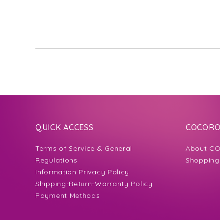
to
the
beginning
of
the
images
gallery
QUICK ACCESS
COCORO 
Terms of Service & General
About CO
Regulations
Shopping
Information Privacy Policy
Shipping-Return-Warranty Policy
Payment Methods