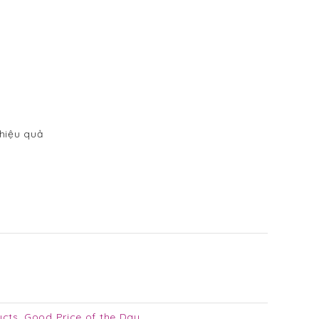
hiệu quả
ucts
,
Good Price of the Day