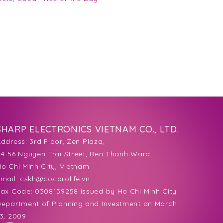
SHARP ELECTRONICS VIETNAM CO., LTD.
Address:
3rd Floor, Zen Plaza,
4-56 Nguyen Trai Street, Ben Thanh Ward,
o Chi Minh City, Vietnam
mail:
cskh@cocorolife.vn
ax Code: 0308159258 issued by Ho Chi Minh City
epartment of Planning and Investment on March
3, 2009