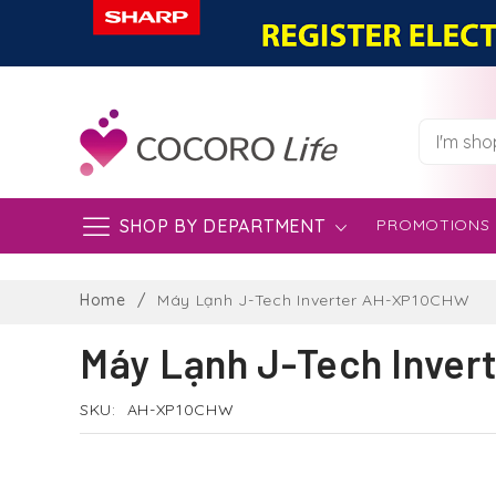
SHOP BY DEPARTMENT
PROMOTIONS
Skip
to
Home
Máy Lạnh J-Tech Inverter AH-XP10CHW
Content
Máy Lạnh J-Tech Inve
SKU
AH-XP10CHW
Skip
to