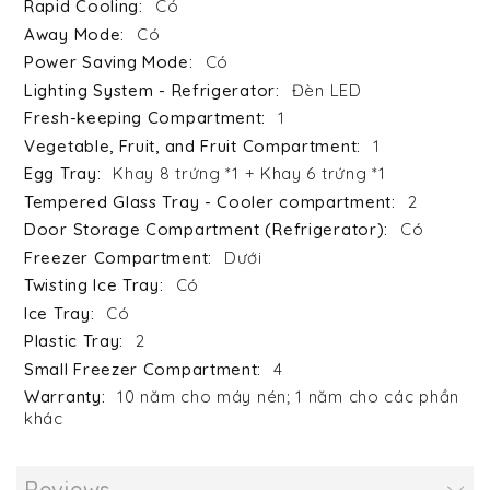
Có
Có
Có
Đèn LED
1
1
Khay 8 trứng *1 + Khay 6 trứng *1
2
Có
Dưới
Có
Có
2
4
10 năm cho máy nén; 1 năm cho các phần
khác
Reviews