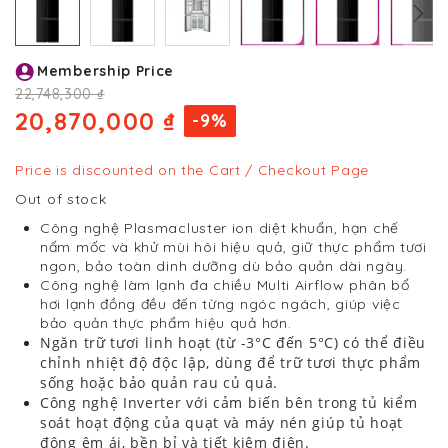
Skip
Membership Price
to
the
22,748,300 ₫
beginning
20,870,000 ₫
-9%
of
the
images
Price is discounted on the Cart / Checkout Page
gallery
Out of stock
Công nghệ Plasmacluster ion diệt khuẩn, hạn chế
nấm mốc và khử mùi hôi hiệu quả, giữ thực phẩm tươi
ngon, bảo toàn dinh dưỡng dù bảo quản dài ngày.
Công nghệ làm lạnh đa chiều Multi Airflow phân bổ
hơi lạnh đồng đều đến từng ngóc ngách, giúp việc
bảo quản thực phẩm hiệu quả hơn.
Ngăn trữ tươi linh hoạt (từ -3°C đến 5°C) có thể điều
chỉnh nhiệt độ độc lập, dùng để trữ tươi thực phẩm
sống hoặc bảo quản rau củ quả.
Công nghệ Inverter với cảm biến bên trong tủ kiểm
soát hoạt động của quạt và máy nén giúp tủ hoạt
động êm ái, bền bỉ và tiết kiệm điện.