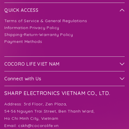
QUICK ACCESS
Terms of Service & General Regulations
Information Privacy Policy
Shipping-Return-Warranty Policy
Payment Methods
COCORO LIFE VIET NAM
Connect with Us
SHARP ELECTRONICS VIETNAM CO., LTD.
Address:
3rd Floor, Zen Plaza,
54-56 Nguyen Trai Street, Ben Thanh Ward,
Ho Chi Minh City, Vietnam
Email:
cskh@cocorolife.vn