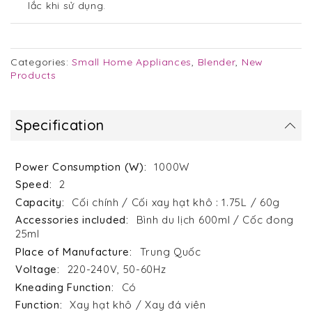
lắc khi sử dụng.
Categories:
Small Home Appliances
,
Blender
,
New
Products
Specification
1000W
2
Cối chính / Cối xay hạt khô : 1.75L / 60g
Bình du lịch 600ml / Cốc đong
25ml
Trung Quốc
220-240V, 50-60Hz
Có
Xay hạt khô / Xay đá viên