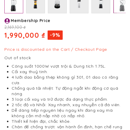
Skip
Membership Price
to
the
2,169,100 ₫
beginning
1,990,000 ₫
-9%
of
the
images
Price is discounted on the Cart / Checkout Page
gallery
Out of stock
Công suất 1000W vượt trội & Dung tích 1.75L.
Cối xay thuỷ tinh.
4 lưỡi dao bằng thép không gỉ 301, 01 dao có răng
cưa.
Chống quá tải nhiệt: Tự động ngắt khi động cơ quá
nóng.
3 loại cối xay và trữ được đa dạng thực phẩm.
2 tốc độ và Nhồi: Xay nhanh, xay nhuyễn cả đá viên.
Dễ dàng tiếp nguyên liệu ngay khi đang xay mà
không cần mở nắp nhờ có nắp nhỏ.
Thiết kế hiện đại, chắc khỏe.
Chân đế chống trượt: vận hành ổn định, hạn chế rung