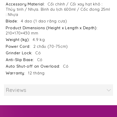
Cối chính / Cối xay hạt khô :
Thủy tinh / Nhựa. Bình du lịch 600ml / Cốc đong 25ml
: Nhựa
4 dao (1 dao răng cưa)
210×170×430 mm
4.9 kg
2 chấu (70-75cm)
Có
Có
Có
12 tháng
Reviews