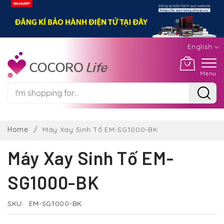
English
Menu
Skip
to
Home
Máy Xay Sinh Tố EM-SG1000-BK
Content
Máy Xay Sinh Tố EM-
SG1000-BK
SKU
EM-SG1000-BK