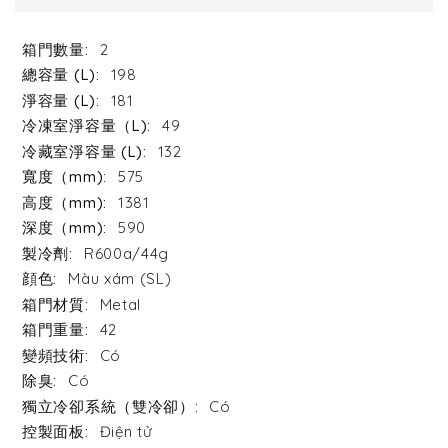
2
198
181
49
132
575
1381
590
R600a/44g
Màu xám (SL)
Metal
42
Có
Có
Có
Điện tử