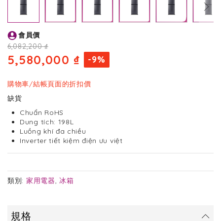
Skip
會員價
to
the
6,082,200 ₫
beginning
5,580,000 ₫
-9%
of
the
images
購物車/結帳頁面的折扣價
gallery
缺貨
Chuẩn RoHS
Dung tích: 198L
Luồng khí đa chiều
Inverter tiết kiệm điện ưu việt
類別:
家用電器
,
冰箱
規格