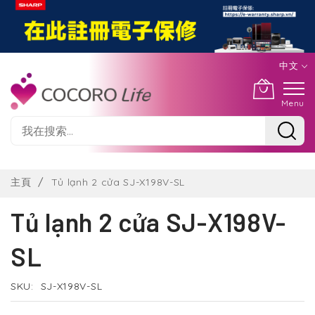
中文
Menu
Skip
to
主頁
Tủ lạnh 2 cửa SJ-X198V-SL
Content
Tủ lạnh 2 cửa SJ-X198V-
SL
SKU
SJ-X198V-SL