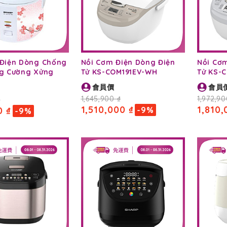
 Điện Dòng Chống
Nồi Cơm Điện Dòng Điện
Nồi Cơ
ng Cường Xửng
Tử KS-COM191EV-WH
Tử KS-
81TJV "PB"
會員價
會員
1,645,900 ₫
1,972,90
₫
1,510,000 ₫
1,810,
0 ₫
-9%
-9%