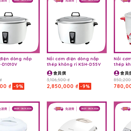
điện dòng nắp
Nồi cơm điện dòng nắp
Nồi cơ
-D1010V
thép không rỉ KSH-D55V
thép kh
會員價
會員
₫
3,106,500 ₫
850,200
00 ₫
2,850,000 ₫
780,0
-9%
-9%