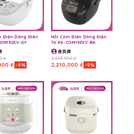
m Điện Dòng Điện
Nồi Cơm Điện Dòng Điện
COM192EV-GY
Tử KS-COM193EV-BK
價
會員價
0 ₫
2,408,900 ₫
000 ₫
2,210,000 ₫
-9%
-9%