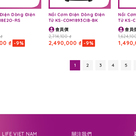
Điện Dòng Điện
Nồi Cơm Điện Dòng Điện
Nồi Cơ
18E2O-RS
Tử KS-COM1893CIB-BK
Tử KS-
會員價
會員
 ₫
2,714,100 ₫
1,624,10
00 ₫
2,490,000 ₫
1,490,
-9%
-9%
1
2
3
4
5
LIFE VIET NAM
關注我們