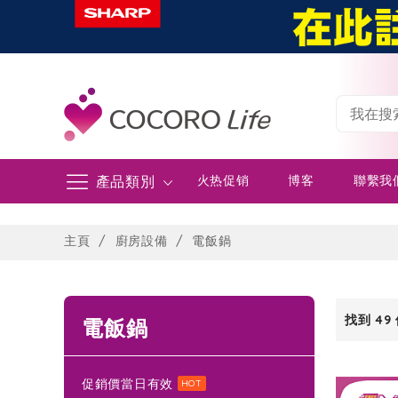
產品類別
火热促销
博客
聯繫我
Skip
to
主頁
廚房設備
電飯鍋
Content
找到
49
電飯鍋
促銷價當日有效
HOT