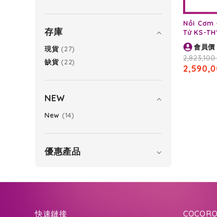
Nồi Cơm 
存庫
Tử KS-TH
會員價
項
現貨
27
目
2,823,100
項
缺貨
22
2,590,0
目
NEW
項
New
14
目
優惠產品
快速鏈接
COCORO 