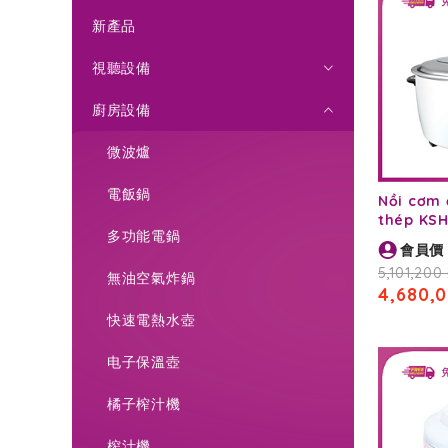
新產品
視聽設備
廚房設備
微波爐
電飯鍋
Nồi cơm 
thép KSH
多功能電鍋
會員價
5,101,200 
無油空氣炸鍋
4,680,0
快速電熱水壺
电子保溫壺
橘子榨汁機
榨汁機