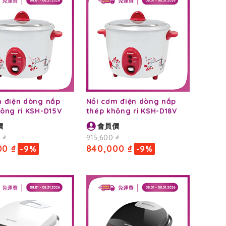
m điện dòng nắp
Nồi cơm điện dòng nắp
ông rỉ KSH-D15V
thép không rỉ KSH-D18V
價
會員價
 ₫
915,600 ₫
00 ₫
840,000 ₫
-9%
-9%