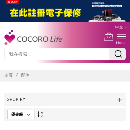
中文
Menu
Skip
to
主頁
配件
Content
SHOP BY
Set
Descending
Direction