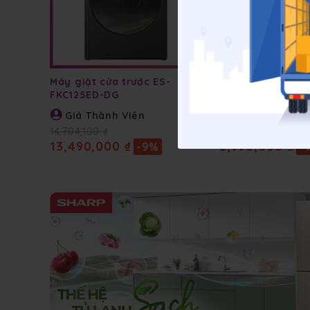
Máy giặt cửa trước ES-
Máy giặt cửa trê
FKC125ED-DG
TN101EN-DG
Giá Thành Viên
Giá Thành Viê
14,704,100 ₫
6,529,100 ₫
13,490,000 ₫
5,990,000 ₫
-9%
-