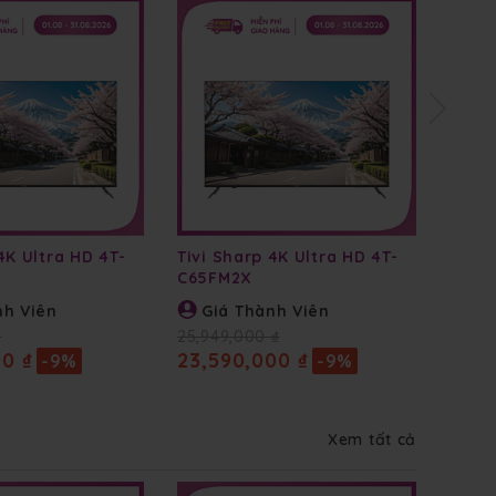
4K Ultra HD 4T-
Tivi Sharp 4K Ultra HD 4T-
Tivi 
C65FM2X
C75F
nh Viên
Giá Thành Viên
Gi
₫
25,949,000 ₫
34,85
00 ₫
23,590,000 ₫
31,6
-9%
-9%
Xem tất cả