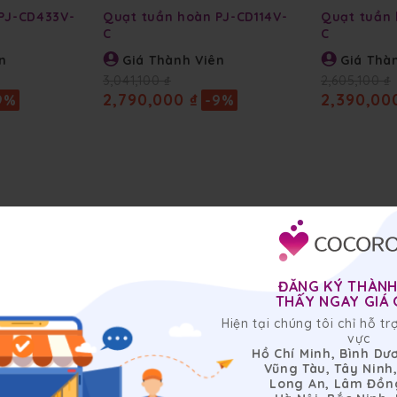
PJ-CD433V-
Quạt tuần hoàn PJ-CD114V-
Quạt tuần 
C
C
n
Giá Thành Viên
Giá Thà
3,041,100 ₫
2,605,100 ₫
2,790,000 ₫
2,390,00
9%
-9%
ĐĂNG KÝ THÀNH
THẤY NGAY GIÁ G
Hiện tại chúng tôi chỉ hỗ t
vực
Hồ Chí Minh, Bình Dư
Vũng Tàu, Tây Ninh
Long An, Lâm Đồn