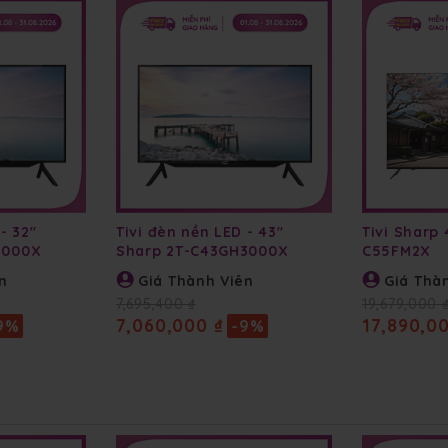
- 32"
Tivi đèn nền LED - 43"
Tivi Sharp 
3000X
Sharp 2T-C43GH3000X
C55FM2X
n
Giá Thành Viên
Giá Thà
7,695,400 ₫
19,679,000 
7,060,000 ₫
17,890,0
9%
-9%