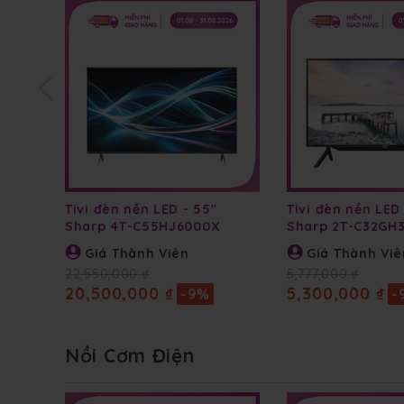
Tivi đèn nền LED - 55''
Tivi đèn nền LED 
Sharp 4T-C55HJ6000X
Sharp 2T-C32GH
Giá Thành Viên
Giá Thành Viê
22,550,000 ₫
5,777,000 ₫
20,500,000 ₫
5,300,000 ₫
-9%
-
Nồi Cơm Điện