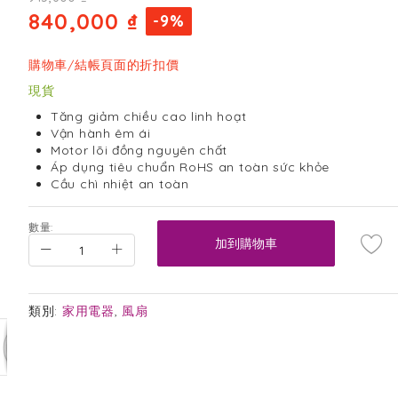
840,000 ₫
-9%
購物車/結帳頁面的折扣價
現貨
Tăng giảm chiều cao linh hoạt
Vận hành êm ái
Motor lõi đồng nguyên chất
Áp dụng tiêu chuẩn RoHS an toàn sức khỏe
Cầu chì nhiệt an toàn
數量:
加到購物車
類別:
家用電器
,
風扇