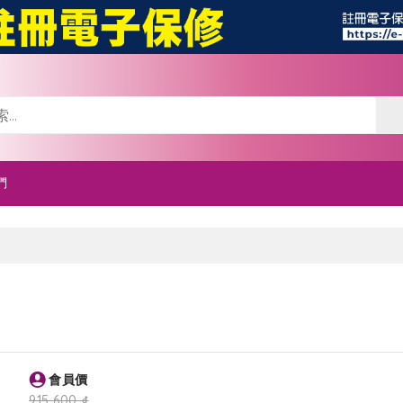
們
會員價
915,600 ₫