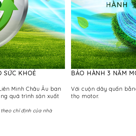
O SỨC KHOẺ
BẢO HÀNH 3 NĂM M
Liên Minh Châu Âu ban
Với cuộn dây quấn bằn
ng quá trình sản xuất
thọ motor.
theo chỉ định của nhà