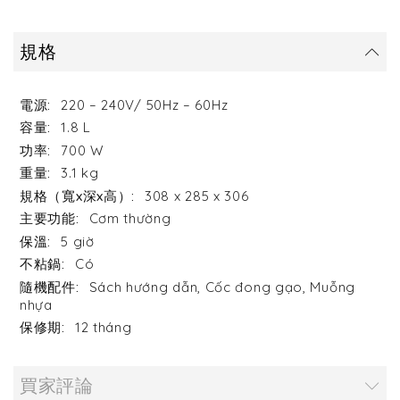
規格
220 – 240V/ 50Hz – 60Hz
1.8 L
700 W
3.1 kg
308 x 285 x 306
Cơm thường
5 giờ
Có
Sách hướng dẫn, Cốc đong gạo, Muỗng
nhựa
12 tháng
買家評論