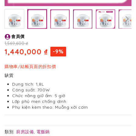
Skip
會員價
to
the
1,569,600 ₫
beginning
1,440,000 ₫
-9%
of
the
images
購物車/結帳頁面的折扣價
gallery
缺貨
Dung tích: 1,8L
Công suất: 700W
Chức năng giữ ấm: 5 giờ
Lớp phủ men chống dính
Phụ kiện kèm theo: Muỗng xới cơm
類別:
廚房設備
,
電飯鍋