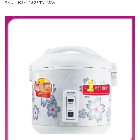
SKU
KS-N182ETV "SW"
Skip
to
the
end
of
the
images
gallery