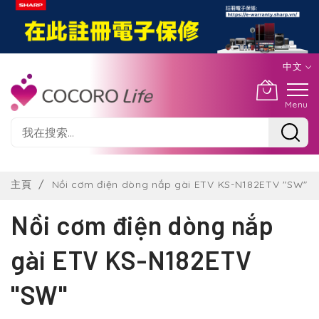
中文
Menu
Skip
to
主頁
Nồi cơm điện dòng nắp gài ETV KS-N182ETV "SW"
Content
Nồi cơm điện dòng nắp
gài ETV KS-N182ETV
"SW"