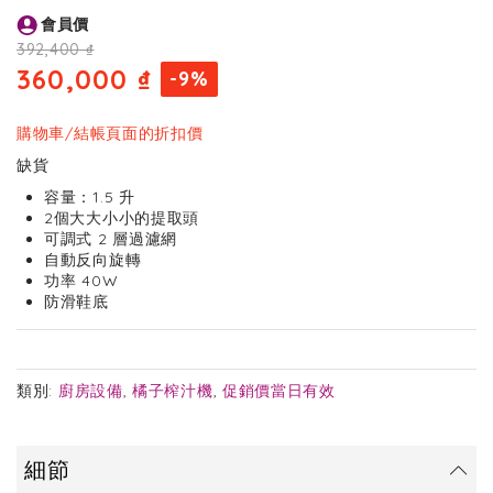
Skip
會員價
to
the
392,400 ₫
beginning
360,000 ₫
-9%
of
the
images
購物車/結帳頁面的折扣價
gallery
缺貨
容量：1.5 升
2個大大小小的提取頭
可調式 2 層過濾網
自動反向旋轉
功率 40W
防滑鞋底
類別:
廚房設備
,
橘子榨汁機
,
促銷價當日有效
細節