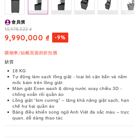
Skip
會員價
to
the
10,978,022 ₫
beginning
9,990,000 ₫
-9%
of
the
images
購物車/結帳頁面的折扣價
gallery
缺貨
18 KG
Tự động làm sạch lồng giặt - loại bỏ cặn bẩn và nấm
mốc bám trên lồng giặt
Mâm giặt Even wash & dòng nước xoay chiều 3D -
chống xoắn rối quần áo
Lồng giặt “kim cương” – tăng khả năng giặt sạch, hạn
chế hư hại quần áo
Bảng điều khiển song ngữ Anh Việt đa sắc màu – trực
quan, dễ dàng thao tác