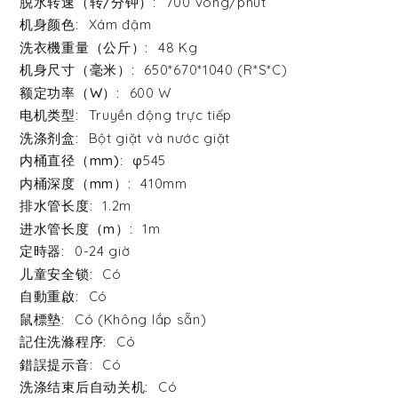
700 vòng/phút
Xám đậm
48 Kg
650*670*1040 (R*S*C)
600 W
Truyền động trực tiếp
Bột giặt và nước giặt
φ545
410mm
1.2m
1m
0-24 giờ
Có
Có
Có (Không lắp sẵn)
Có
Có
Có