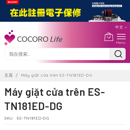
中文
Menu
Skip
to
主頁
Máy giặt cửa trên ES-TN181ED-DG
Content
Máy giặt cửa trên ES-
TN181ED-DG
SKU
ES-TN181ED-DG