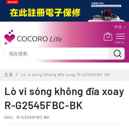
中文
Menu
Skip
to
主頁
Lò vi sóng không đĩa xoay R-G2545FBC-BK
Content
Lò vi sóng không đĩa xoay
R-G2545FBC-BK
SKU
R-G2545FBC-BK