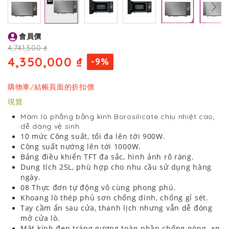
Skip
會員價
to
the
4,741,500 ₫
beginning
4,350,000 ₫
-9%
of
the
images
購物車/結帳頁面的折扣價
gallery
現貨
Mâm lò phẳng bằng kính Borosilicate chịu nhiệt cao,
dễ dàng vệ sinh.
10 mức Công suất, tối đa lên tới 900W.
Công suất nướng lên tới 1000W.
Bảng điều khiển TFT đa sắc, hình ảnh rõ ràng.
Dung tích 25L, phù hợp cho nhu cầu sử dụng hàng
ngày.
08 Thực đơn tự động vô cùng phong phú.
Khoang lò thép phủ sơn chống dính, chống gỉ sét.
Tay cầm ẩn sau cửa, thanh lịch nhưng vẫn dễ đóng
mở cửa lò.
Mặt kính đen tráng gương toàn phần chống nóng, an