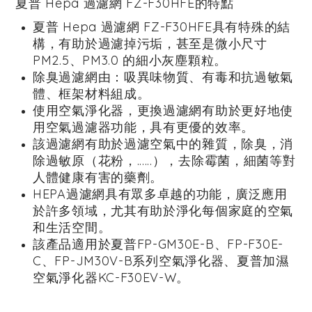
夏普 Hepa 過濾網 FZ-F30HFE
的特點
夏普 Hepa 過濾網 FZ-F30HFE
具有特殊的結
構，有助於過濾掉污垢，甚至是微小尺寸
PM2.5、PM3.0 的細小灰塵顆粒。
除臭過濾網由：吸異味物質、有毒和抗過敏氣
體、框架材料組成。
使用空氣淨化器，更換過濾網有助於更好地使
用空氣過濾器功能，具有更優的效率。
該過濾網有助於過濾空氣中的雜質，除臭，消
除過敏原（花粉，......），去除霉菌，細菌等對
人體健康有害的藥劑。
HEPA過濾網具有眾多卓越的功能，廣泛應用
於許多領域，尤其有助於淨化每個家庭的空氣
和生活空間。
該產品適用於夏普FP-GM30E-B、FP-F30E-
C、
FP-JM30V-B
系列空氣淨化器、夏普加濕
空氣淨化器KC-F30EV-W。