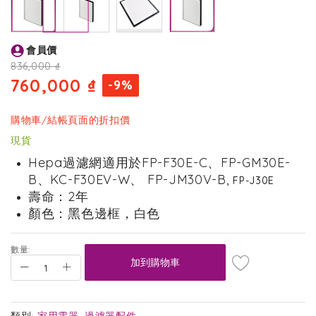
Skip
會員價
to
the
836,000 ₫
beginning
760,000 ₫
-9%
of
the
images
購物車/結帳頁面的折扣價
gallery
現貨
Hepa過濾網適用於FP-F30E-C、FP-GM30E-
B、KC-F30EV-W、
FP-JM30V-B,
FP-J30E
壽命：2年
顏色：黑色邊框，白色
數量:
加到購物車