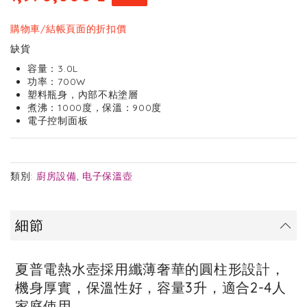
of
the
images
購物車/結帳頁面的折扣價
gallery
缺貨
容量：3.0L
功率：700W
塑料瓶身，內部不粘塗層
煮沸：1000度，保溫：900度
電子控制面板
類別:
廚房設備
,
电子保溫壺
細節
夏普電熱水壺採用纖薄奢華的圓柱形設計，
機身厚實，保溫性好，容量3升，適合2-4人
家庭使用