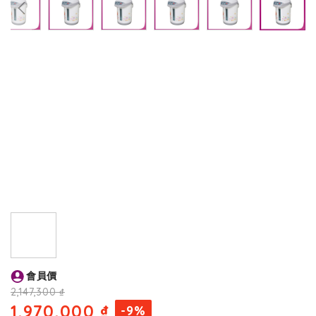
end
of
the
images
gallery
Skip
會員價
to
the
2,147,300 ₫
beginning
1,970,000 ₫
-9%